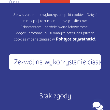
O nas
Oferta edukacyjna
Serwis zak.edu.pl wykorzystuje pliki cookies. Dzięki
nim lepiej rozumiemy naszych klientów
Rekrutacja
i dostarczamy bardziej wartościowe treści.
Więcej informacji o używanych przez nas plikach
Kontakt
cookies można znaleźć w
Polityce prywatności
.
Zezwól na wykorzystanie ciastec
450 200 000
pon – pt: 9.00 - 17.00
Copyright © 2026 ŻAK - Wszystkie prawa zastrzeżone
Brak zgody