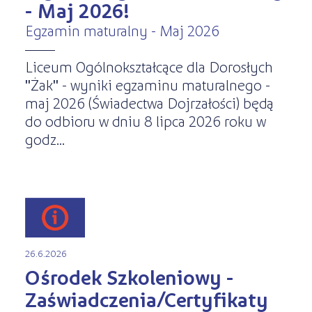
Kształcenie jednoroczne
- Maj 2026!
s
STREFA SŁUCHACZA
Kariera
Egzamin maturalny - Maj 2026
Kursy ONLINE
Kursy stacjonarne
Liceum Ogólnokształcące dla Dorosłych
"Żak" - wyniki egzaminu maturalnego -
maj 2026 (Świadectwa Dojrzałości) będą
do odbioru w dniu 8 lipca 2026 roku w
godz...
26.6.2026
Ośrodek Szkoleniowy -
Zaświadczenia/Certyfikaty